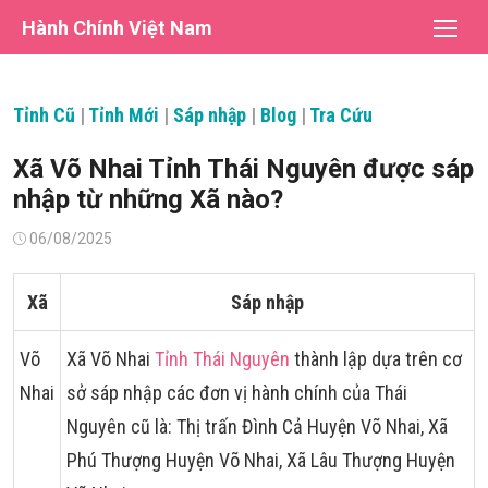
Chuyển
Hành Chính Việt Nam
tới
nội
dung
Tỉnh Cũ
|
Tỉnh Mới
|
Sáp nhập
|
Blog
|
Tra Cứu
Xã Võ Nhai Tỉnh Thái Nguyên được sáp
nhập từ những Xã nào?
Đăng
06/08/2025
vào
Xã
Sáp nhập
Võ
Xã Võ Nhai
Tỉnh Thái Nguyên
thành lập dựa trên cơ
Nhai
sở sáp nhập các đơn vị hành chính của Thái
Nguyên cũ là: Thị trấn Đình Cả Huyện Võ Nhai, Xã
Phú Thượng Huyện Võ Nhai, Xã Lâu Thượng Huyện