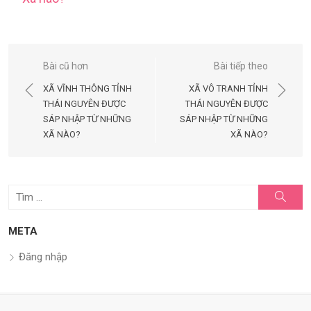
Điều
Bài cũ hơn
Bài tiếp theo
hướng
XÃ VĨNH THÔNG TỈNH
XÃ VÔ TRANH TỈNH
bài
THÁI NGUYÊN ĐƯỢC
THÁI NGUYÊN ĐƯỢC
SÁP NHẬP TỪ NHỮNG
SÁP NHẬP TỪ NHỮNG
viết
XÃ NÀO?
XÃ NÀO?
Tìm
Tìm
kiếm
kết
quả
META
cho:
Đăng nhập