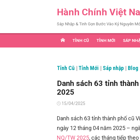
Chuyển
Hành Chính Việt N
tới
nội
Sáp Nhập & Tinh Gọn Bước Vào Kỷ Nguyên Mớ
dung
TỈNH CŨ
TỈNH MỚI
SÁP NH
Tỉnh Cũ
|
Tỉnh Mới
|
Sáp nhập
|
Blog
Danh sách 63 tỉnh thành
2025
Đăng
15/04/2025
vào
Danh sách 63 tỉnh thành phố cũ V
ngày 12 tháng 04 năm 2025 – ng
NQ/TW 2025
, các tháng tiếp theo