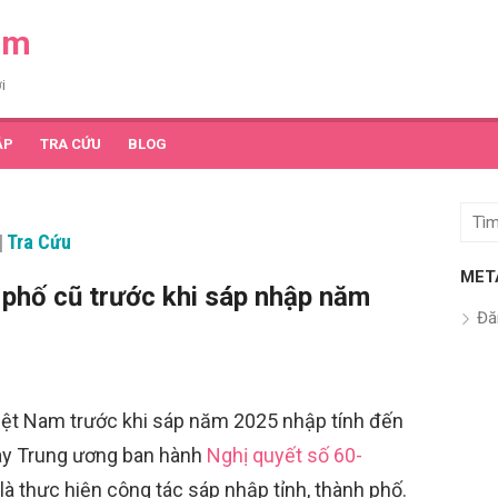
am
i
ẬP
TRA CỨU
BLOG
Tìm
|
Tra Cứu
kết
quả
MET
 phố cũ trước khi sáp nhập năm
cho:
Đă
iệt Nam trước khi sáp năm 2025 nhập tính đến
ày Trung ương ban hành
Nghị quyết số 60-
 là thực hiện công tác sáp nhập tỉnh, thành phố.