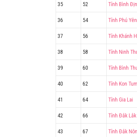
35
52
Tỉnh Bình Đị
36
54
Tỉnh Phú Yên
37
56
Tỉnh Khánh 
38
58
Tỉnh Ninh Th
39
60
Tỉnh Bình Th
40
62
Tỉnh Kon Tu
41
64
Tỉnh Gia Lai
42
66
Tỉnh Đắk Lắk
43
67
Tỉnh Đắk Nô