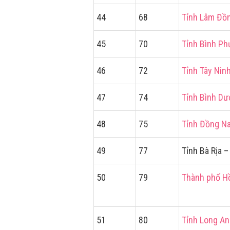
44
68
Tỉnh Lâm Đồ
45
70
Tỉnh Bình P
46
72
Tỉnh Tây Nin
47
74
Tỉnh Bình D
48
75
Tỉnh Đồng Na
49
77
Tỉnh Bà Rịa 
50
79
Thành phố H
51
80
Tỉnh Long An