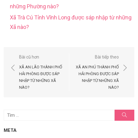
những Phường nào?
Xã Trà Cú Tỉnh Vĩnh Long được sáp nhập từ những
Xã nào?
Điều
Bài cũ hơn
Bài tiếp theo
hướng
XÃ AN LÃO THÀNH PHỐ
XÃ AN PHÚ THÀNH PHỐ
bài
HẢI PHÒNG ĐƯỢC SÁP
HẢI PHÒNG ĐƯỢC SÁP
NHẬP TỪ NHỮNG XÃ
NHẬP TỪ NHỮNG XÃ
viết
NÀO?
NÀO?
Tìm
Tìm
kiếm
kết
quả
META
cho: