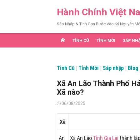
Chuyển
Hành Chính Việt N
tới
nội
Sáp Nhập & Tinh Gọn Bước Vào Kỷ Nguyên Mớ
dung
TỈNH CŨ
TỈNH MỚI
SÁP NH
Tỉnh Cũ
|
Tỉnh Mới
|
Sáp nhập
|
Blog
Xã An Lão Thành Phố Hả
Xã nào?
Đăng
06/08/2025
vào
Xã
An
Xã An Lão
Tỉnh Gia Lai
thành lập