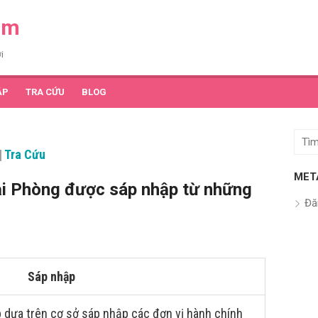
am
i
ẬP
TRA CỨU
BLOG
Tìm
|
Tra Cứu
kết
quả
MET
i Phòng được sáp nhập từ những
cho:
Đă
Sáp nhập
 dựa trên cơ sở sáp nhập các đơn vị hành chính