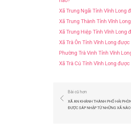
nào?
Xã Trung Ngãi Tỉnh Vĩnh Long 
Xã Trung Thành Tỉnh Vĩnh Lon
Xã Trung Hiệp Tỉnh Vĩnh Long 
Xã Trà Ôn Tỉnh Vĩnh Long được
Phường Trà Vinh Tỉnh Vĩnh Lo
Xã Trà Cú Tỉnh Vĩnh Long đượ
Điều
Bài cũ hơn
hướng
XÃ AN KHÁNH THÀNH PHỐ HẢI PHÒ
bài
ĐƯỢC SÁP NHẬP TỪ NHỮNG XÃ NÀO
viết