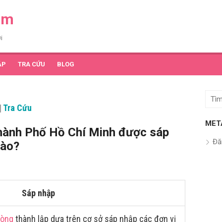
am
i
ẬP
TRA CỨU
BLOG
Tìm
|
Tra Cứu
kết
quả
MET
hành Phố Hồ Chí Minh được sáp
cho:
Đă
nào?
Sáp nhập
hòng
thành lập dựa trên cơ sở sáp nhập các đơn vị