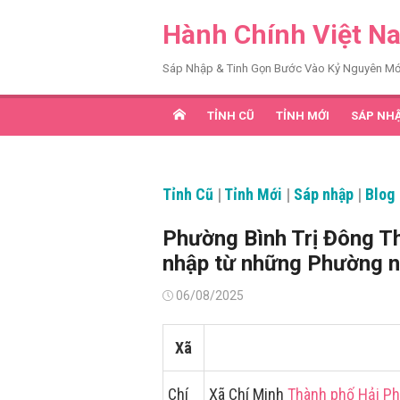
Chuyển
Hành Chính Việt N
tới
nội
Sáp Nhập & Tinh Gọn Bước Vào Kỷ Nguyên Mớ
dung
TỈNH CŨ
TỈNH MỚI
SÁP NH
Tỉnh Cũ
|
Tỉnh Mới
|
Sáp nhập
|
Blog
Phường Bình Trị Đông T
nhập từ những Phường 
Đăng
06/08/2025
vào
Xã
Chí
Xã Chí Minh
Thành phố Hải P