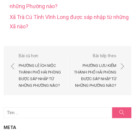
những Phường nào?
Xã Trà Cú Tỉnh Vĩnh Long được sáp nhập từ những
Xã nào?
Điều
Bài cũ hơn
Bài tiếp theo
hướng
PHƯỜNG LÊ ÍCH MỘC
PHƯỜNG LƯU KIẾM
bài
THÀNH PHỐ HẢI PHÒNG
THÀNH PHỐ HẢI PHÒNG
ĐƯỢC SÁP NHẬP TỪ
ĐƯỢC SÁP NHẬP TỪ
viết
NHỮNG PHƯỜNG NÀO?
NHỮNG PHƯỜNG NÀO?
Tìm
Tìm
kiếm
kết
quả
META
cho: