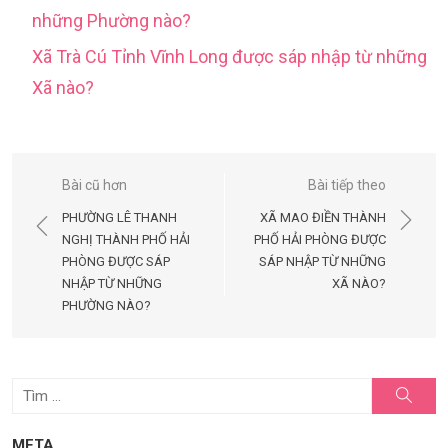
những Phường nào?
Xã Trà Cú Tỉnh Vĩnh Long được sáp nhập từ những
Xã nào?
Điều
Bài cũ hơn
Bài tiếp theo
hướng
PHƯỜNG LÊ THANH
XÃ MAO ĐIỀN THÀNH
bài
NGHỊ THÀNH PHỐ HẢI
PHỐ HẢI PHÒNG ĐƯỢC
PHÒNG ĐƯỢC SÁP
SÁP NHẬP TỪ NHỮNG
viết
NHẬP TỪ NHỮNG
XÃ NÀO?
PHƯỜNG NÀO?
Tìm
Tìm
kiếm
kết
quả
META