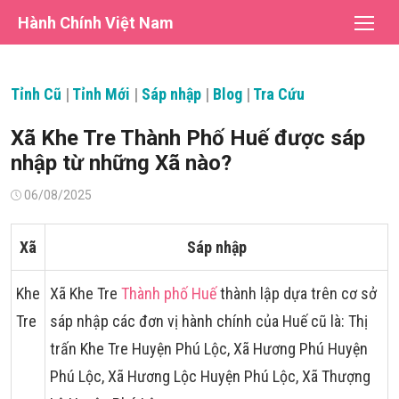
Chuyển
Hành Chính Việt Nam
tới
nội
dung
Tỉnh Cũ
|
Tỉnh Mới
|
Sáp nhập
|
Blog
|
Tra Cứu
Xã Khe Tre Thành Phố Huế được sáp
nhập từ những Xã nào?
Đăng
06/08/2025
vào
Xã
Sáp nhập
Khe
Xã Khe Tre
Thành phố Huế
thành lập dựa trên cơ sở
Tre
sáp nhập các đơn vị hành chính của Huế cũ là: Thị
trấn Khe Tre Huyện Phú Lộc, Xã Hương Phú Huyện
Phú Lộc, Xã Hương Lộc Huyện Phú Lộc, Xã Thượng