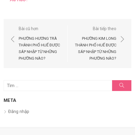
Điều
Bài cũ hơn
Bài tiếp theo
hướng
PHƯỜNG HƯƠNG TRÀ
PHƯỜNG KIM LONG
bài
THÀNH PHỐ HUẾ ĐƯỢC
THÀNH PHỐ HUẾ ĐƯỢC
SÁP NHẬP TỪ NHỮNG
SÁP NHẬP TỪ NHỮNG
viết
PHƯỜNG NÀO?
PHƯỜNG NÀO?
Tìm
Tìm
kiếm
kết
quả
META
cho:
Đăng nhập