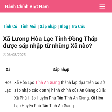
Chuyển
Hành Chính Việt Nam
tới
nội
dung
Tỉnh Cũ
|
Tỉnh Mới
|
Sáp nhập
|
Blog
|
Tra Cứu
Xã Lương Hòa Lạc Tỉnh Đồng Tháp
được sáp nhập từ những Xã nào?
Đăng
06/08/2025
vào
Xã
Sáp nhập
Hòa
Xã Hòa Lạc
Tỉnh An Giang
thành lập dựa trên cơ sở
Lạc
sáp nhập các đơn vị hành chính của An Giang cũ là:
Xã Phú Hiệp Huyện Phú Tân Tỉnh An Giang, Xã Hòa
Lạc Huyện Phú Tân Tỉnh An Giang