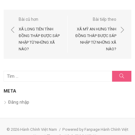
Điều
Bài cũ hơn
Bài tiếp theo
hướng
XÃ LONG TIÊN TỈNH
XÃ MỸ AN HƯNG TỈNH
bài
ĐỒNG THÁP ĐƯỢC SÁP
ĐỒNG THÁP ĐƯỢC SÁP
NHẬP TỪ NHỮNG XÃ
NHẬP TỪ NHỮNG XÃ
viết
NÀO?
NÀO?
Tìm
Tìm
kiếm
kết
quả
META
cho:
Đăng nhập
© 2026 Hành Chính Việt Nam
/
Powered by Fanpage Hành Chính Việt