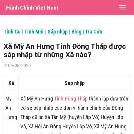
Chuyển
Hành Chính Việt Nam
tới
nội
dung
Tỉnh Cũ
|
Tỉnh Mới
|
Sáp nhập
|
Blog
|
Tra Cứu
Xã Mỹ An Hưng Tỉnh Đồng Tháp được
sáp nhập từ những Xã nào?
Đăng
06/08/2025
vào
Xã
Sáp nhập
Mỹ
Xã Mỹ An Hưng
Tỉnh Đồng Tháp
thành lập dựa trên
An
cơ sở sáp nhập các đơn vị hành chính của Đồng
Hưng
Tháp cũ là: Xã Tân Mỹ (huyện Lấp Vò) Huyện Lấp
Vò, Xã Hội An Đông Huyện Lấp Vò, Xã Mỹ An Hưng