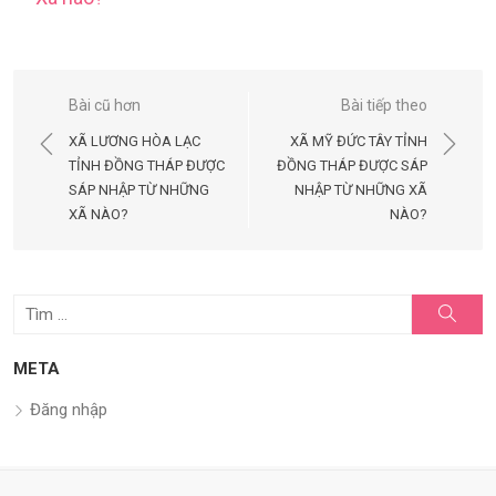
Điều
Bài cũ hơn
Bài tiếp theo
hướng
XÃ LƯƠNG HÒA LẠC
XÃ MỸ ĐỨC TÂY TỈNH
bài
TỈNH ĐỒNG THÁP ĐƯỢC
ĐỒNG THÁP ĐƯỢC SÁP
SÁP NHẬP TỪ NHỮNG
NHẬP TỪ NHỮNG XÃ
viết
XÃ NÀO?
NÀO?
Tìm
Tìm
kiếm
kết
quả
META
cho:
Đăng nhập