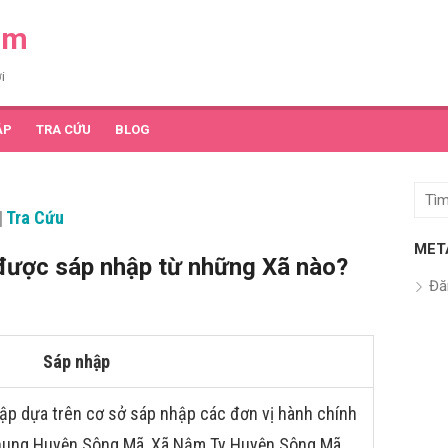
am
i
ẬP
TRA CỨU
BLOG
Tìm
|
Tra Cứu
kết
quả
MET
được sáp nhập từ những Xã nào?
cho:
Đă
Sáp nhập
ập dựa trên cơ sở sáp nhập các đơn vị hành chính
 Phung Huyện Sông Mã, Xã Nậm Ty Huyện Sông Mã