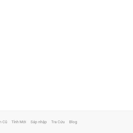
h Cũ
Tỉnh Mới
Sáp nhập
Tra Cứu
Blog