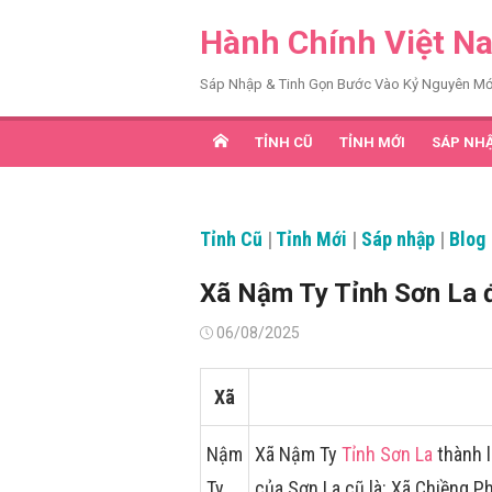
Chuyển
Hành Chính Việt N
tới
nội
Sáp Nhập & Tinh Gọn Bước Vào Kỷ Nguyên Mớ
dung
TỈNH CŨ
TỈNH MỚI
SÁP NH
Tỉnh Cũ
|
Tỉnh Mới
|
Sáp nhập
|
Blog
Xã Nậm Ty Tỉnh Sơn La 
Đăng
06/08/2025
vào
Xã
Nậm
Xã Nậm Ty
Tỉnh Sơn La
thành l
Ty
của Sơn La cũ là: Xã Chiềng