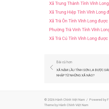
Xã Trung Thành Tỉnh Vĩnh Lon
Xã Trung Hiệp Tỉnh Vĩnh Long 
Xã Trà Ôn Tỉnh Vĩnh Long được
Phường Trà Vinh Tỉnh Vĩnh Lo
Xã Trà Cú Tỉnh Vĩnh Long đượ
Điều
Bài cũ hơn
hướng
XÃ NẬM LẦU TỈNH SƠN LA ĐƯỢC SÁ
bài
NHẬP TỪ NHỮNG XÃ NÀO?
viết
© 2026 Hành Chính Việt Nam
/
Powered by F
Theme by Hành Chính Việt Nam