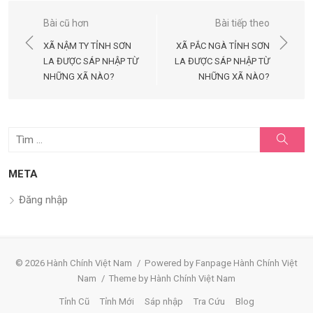
Điều
Bài cũ hơn
Bài tiếp theo
hướng
XÃ NẬM TY TỈNH SƠN
XÃ PẮC NGÀ TỈNH SƠN
bài
LA ĐƯỢC SÁP NHẬP TỪ
LA ĐƯỢC SÁP NHẬP TỪ
NHỮNG XÃ NÀO?
NHỮNG XÃ NÀO?
viết
Tìm
Tìm
kiếm
kết
quả
META
cho:
Đăng nhập
© 2026 Hành Chính Việt Nam
/
Powered by Fanpage Hành Chính Việt
Nam
/
Theme by Hành Chính Việt Nam
Tỉnh Cũ
Tỉnh Mới
Sáp nhập
Tra Cứu
Blog