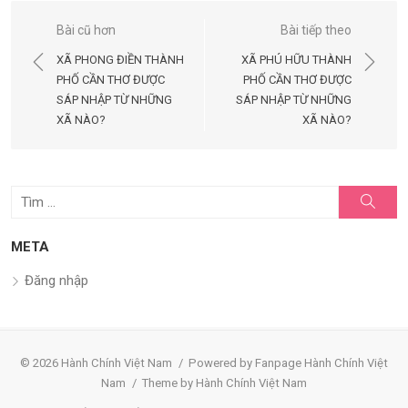
Điều
Bài cũ hơn
Bài tiếp theo
hướng
XÃ PHONG ĐIỀN THÀNH
XÃ PHÚ HỮU THÀNH
bài
PHỐ CẦN THƠ ĐƯỢC
PHỐ CẦN THƠ ĐƯỢC
SÁP NHẬP TỪ NHỮNG
SÁP NHẬP TỪ NHỮNG
viết
XÃ NÀO?
XÃ NÀO?
Tìm
Tìm
kiếm
kết
quả
META
cho:
Đăng nhập
© 2026 Hành Chính Việt Nam
/
Powered by Fanpage Hành Chính Việt
Nam
/
Theme by Hành Chính Việt Nam