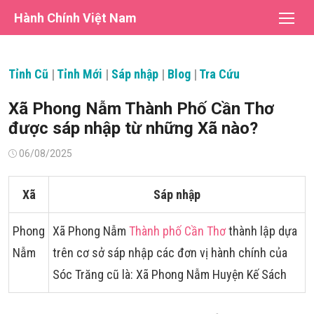
Chuyển
Hành Chính Việt Nam
tới
nội
dung
Tỉnh Cũ
|
Tỉnh Mới
|
Sáp nhập
|
Blog
|
Tra Cứu
Xã Phong Nẫm Thành Phố Cần Thơ
được sáp nhập từ những Xã nào?
Đăng
06/08/2025
vào
Xã
Sáp nhập
Phong
Xã Phong Nẫm
Thành phố Cần Thơ
thành lập dựa
Nẫm
trên cơ sở sáp nhập các đơn vị hành chính của
Sóc Trăng cũ là: Xã Phong Nẫm Huyện Kế Sách