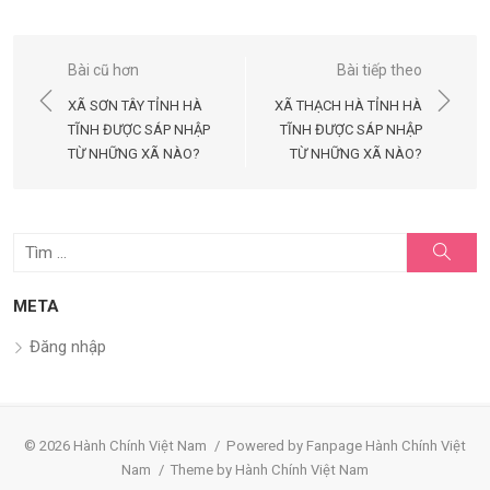
Điều
Bài cũ hơn
Bài tiếp theo
hướng
XÃ SƠN TÂY TỈNH HÀ
XÃ THẠCH HÀ TỈNH HÀ
bài
TĨNH ĐƯỢC SÁP NHẬP
TĨNH ĐƯỢC SÁP NHẬP
TỪ NHỮNG XÃ NÀO?
TỪ NHỮNG XÃ NÀO?
viết
Tìm
Tìm
kiếm
kết
quả
META
cho:
Đăng nhập
© 2026 Hành Chính Việt Nam
/
Powered by Fanpage Hành Chính Việt
Nam
/
Theme by Hành Chính Việt Nam