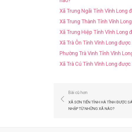
nào?
Xã Trung Ngãi Tỉnh Vĩnh Long 
Xã Trung Thành Tỉnh Vĩnh Lon
Xã Trung Hiệp Tỉnh Vĩnh Long 
Xã Trà Ôn Tỉnh Vĩnh Long được
Phường Trà Vinh Tỉnh Vĩnh Lo
Xã Trà Cú Tỉnh Vĩnh Long đượ
Điều
Bài cũ hơn
hướng
XÃ SƠN TIẾN TỈNH HÀ TĨNH ĐƯỢC S
bài
NHẬP TỪ NHỮNG XÃ NÀO?
viết