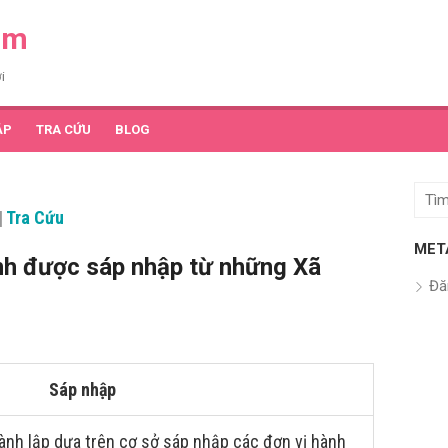
am
i
ẬP
TRA CỨU
BLOG
Tìm
|
Tra Cứu
kết
quả
MET
nh được sáp nhập từ những Xã
cho:
Đă
Sáp nhập
ành lập dựa trên cơ sở sáp nhập các đơn vị hành