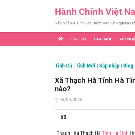
Chuyển
Hành Chính Việt N
tới
nội
Sáp Nhập & Tinh Gọn Bước Vào Kỷ Nguyên Mớ
dung
TỈNH CŨ
TỈNH MỚI
SÁP NH
Tỉnh Cũ
|
Tỉnh Mới
|
Sáp nhập
|
Blog
Xã Thạch Hà Tỉnh Hà Tĩ
nào?
Đăng
06/08/2025
vào
Xã
Thạch
Xã Thạch Hà
Tỉnh Hà Tĩnh
th